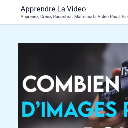
Aller
Apprendre La Video
au
Apprenez, Créez, Racontez : Maîtrisez la Vidéo Pas à Pa
contenu