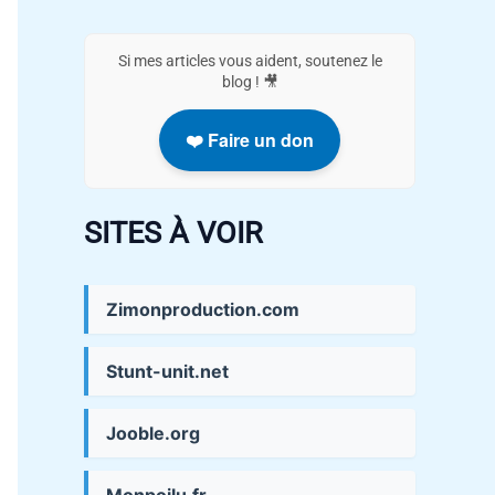
Si mes articles vous aident, soutenez le
blog ! 🎥
❤️ Faire un don
SITES À VOIR
Zimonproduction.com
Stunt-unit.net
Jooble.org
Monpoilu.fr