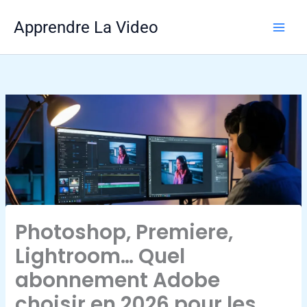
Aller
Apprendre La Video
au
contenu
Photoshop, Premiere,
Lightroom… Quel
abonnement Adobe
choisir en 2026 pour les