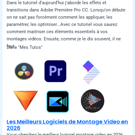
Dans le tutoriel d'aujourd'hui j'aborde les effets et
transitions dans Adobe Première Pro CC. Lorsqu'on débute
on ne sait pas forcément comment les appliquer, les
paramétrer, les optimiser...Avec ce tutoriel vous saurez
comment maitriser ces éléments essentiels à vos
montages vidéos. Ensuite, comme je le dis souvent, il ne
faut…
Dans "Mes Tutos"
Les Meilleurs Logiciels de Montage Video en
2026
Vous cherchez le meilleur logiciel montage video en 2026