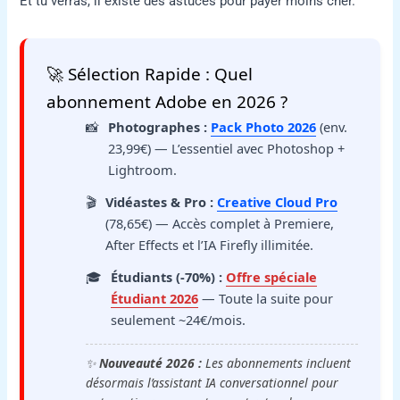
Et tu verras, il existe des astuces pour payer moins cher.
🚀 Sélection Rapide : Quel
abonnement Adobe en 2026 ?
📸
Photographes :
Pack Photo 2026
(env.
23,99€) — L’essentiel avec Photoshop +
Lightroom.
🎬
Vidéastes & Pro :
Creative Cloud Pro
(78,65€) — Accès complet à Premiere,
After Effects et l’IA Firefly illimitée.
🎓
Étudiants (-70%) :
Offre spéciale
Étudiant 2026
— Toute la suite pour
seulement ~24€/mois.
✨
Nouveauté 2026 :
Les abonnements incluent
désormais l’assistant IA conversationnel pour