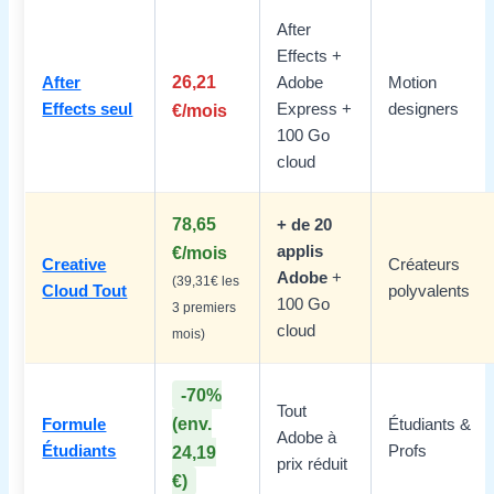
After
Effects +
26,21
After
Adobe
Motion
Effects seul
€/mois
Express +
designers
100 Go
cloud
78,65
+ de 20
€/mois
applis
Creative
Créateurs
Adobe
+
(39,31€ les
Cloud Tout
polyvalents
100 Go
3 premiers
cloud
mois)
-70%
Tout
(env.
Formule
Étudiants &
Adobe à
Étudiants
24,19
Profs
prix réduit
€)