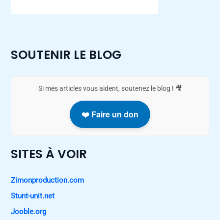
SOUTENIR LE BLOG
Si mes articles vous aident, soutenez le blog ! 🎥
❤️ Faire un don
SITES À VOIR
Zimonproduction.com
Stunt-unit.net
Jooble.org