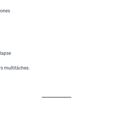
hones
lapse
urs multitâches.