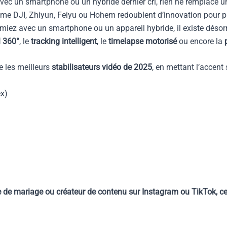
vec un smartphone ou un hybride dernier cri, rien ne remplace 
omme DJI, Zhiyun, Feiyu ou Hohem redoublent d’innovation pour 
ilmiez avec un smartphone ou un appareil hybride, il existe déso
 360°
, le
tracking intelligent
, le
timelapse motorisé
ou encore la
e les meilleurs
stabilisateurs vidéo de 2025
, en mettant l’accent 
ex)
de mariage ou créateur de contenu sur Instagram ou TikTok, cet 