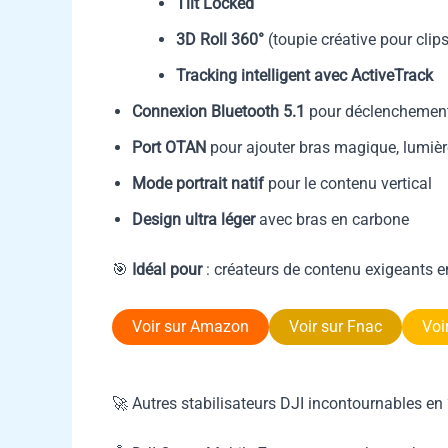
Tilt Locked
3D Roll 360°
(toupie créative pour clip
Tracking intelligent avec ActiveTrack
Connexion Bluetooth 5.1
pour déclenchement 
Port OTAN
pour ajouter bras magique, lumière
Mode portrait natif
pour le contenu vertical
Design ultra léger
avec bras en carbone
🎯
Idéal pour
: créateurs de contenu exigeants 
Voir sur Amazon
Voir sur Fnac
Voi
🚀 Autres stabilisateurs DJI incontournables en