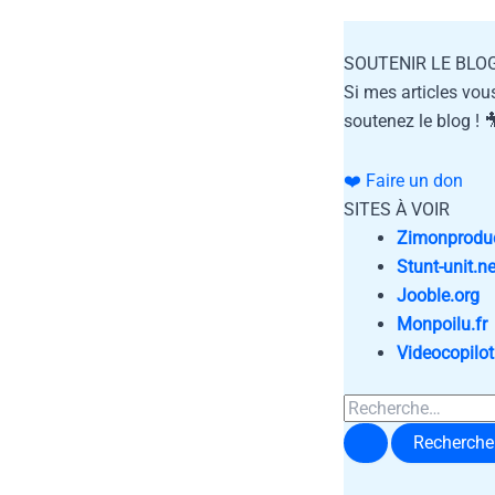
SOUTENIR LE BLO
Si mes articles vou
soutenez le blog ! 
❤️ Faire un don
SITES À VOIR
Zimonprodu
Stunt-unit.ne
Jooble.org
Monpoilu.fr
Videocopilot
Rechercher :