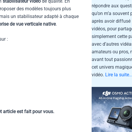
un
stabilisateur vidéo
de qualité. En
répondre aux quest
proposer des modèles toujours plus
qu’on m’a souvent 
rmais un stabilisateur adapté à chaque
après avoir diffus
prise de vue verticale native
.
vidéos, pour partag
simplement cette p
sur :
avec d’autres vidéa
amateurs ou pros, 
avant tout passion
cet univers magique
vidéo.
Lire la suite..
article est fait pour vous.